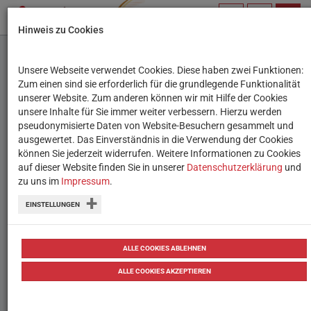
PROFIL
SUCHBEGRIFF
NAVIG
Hinweis zu Cookies
VERWALTEN
Unsere Webseite verwendet Cookies. Diese haben zwei Funktionen:
Erfolgreicher erster
Zum einen sind sie erforderlich für die grundlegende Funktionalität
unserer Website. Zum anderen können wir mit Hilfe der Cookies
"SMART User Day" in
unsere Inhalte für Sie immer weiter verbessern. Hierzu werden
pseudonymisierte Daten von Website-Besuchern gesammelt und
Wien
ausgewertet. Das Einverständnis in die Verwendung der Cookies
können Sie jederzeit widerrufen. Weitere Informationen zu Cookies
auf dieser Website finden Sie in unserer
Ein Nachmittag voller Programm für
Datenschutzerklärung
und
zu uns im
Impressum
.
Wiener Pädagog:innen
EINSTELLUNGEN
07.03.2023
ALLE COOKIES ABLEHNEN
ALLE COOKIES AKZEPTIEREN