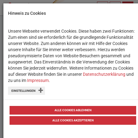
PROFIL
SUCHBEGRIFF
NAVIG
Hinweis zu Cookies
VERWALTEN
Unsere Webseite verwendet Cookies. Diese haben zwei Funktionen:
Serious Games: “Zocken”
Zum einen sind sie erforderlich für die grundlegende Funktionalität
unserer Website. Zum anderen können wir mit Hilfe der Cookies
zu Bildungszwecken
unsere Inhalte für Sie immer weiter verbessern. Hierzu werden
pseudonymisierte Daten von Website-Besuchern gesammelt und
ausgewertet. Das Einverständnis in die Verwendung der Cookies
Digitale Spiele können nicht nur
können Sie jederzeit widerrufen. Weitere Informationen zu Cookies
unterhaltsam, sondern auch lehrreich
auf dieser Website finden Sie in unserer
Datenschutzerklärung
und
zu uns im
Impressum
.
sein.
EINSTELLUNGEN
von
Tanja Waculik
18.09.2019
Tipps
Tipps
ALLE COOKIES ABLEHNEN
ALLE COOKIES AKZEPTIEREN