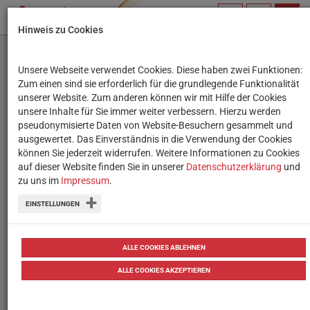
PROFIL
SUCHBEGRIFF
NAVIG
Hinweis zu Cookies
VERWALTEN
Unsere Webseite verwendet Cookies. Diese haben zwei Funktionen:
10 kostenlose Inhalte
Zum einen sind sie erforderlich für die grundlegende Funktionalität
unserer Website. Zum anderen können wir mit Hilfe der Cookies
zum Thema "Fake News"
unsere Inhalte für Sie immer weiter verbessern. Hierzu werden
pseudonymisierte Daten von Website-Besuchern gesammelt und
im Unterricht
ausgewertet. Das Einverständnis in die Verwendung der Cookies
können Sie jederzeit widerrufen. Weitere Informationen zu Cookies
auf dieser Website finden Sie in unserer
Ob Quiz, Unterrichtsmaterial oder Spiele:
Datenschutzerklärung
und
zu uns im
Impressum
.
Kostenlose Inhalte, die sich im
EINSTELLUNGEN
Unterricht zum Thema Fake News
einsetzen lassen.
ALLE COOKIES ABLEHNEN
von
Tanja Waculik
17.04.2018
Tipps
Tipps
ALLE COOKIES AKZEPTIEREN