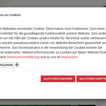
is zu Cookies
e Webseite verwendet Cookies. Diese haben zwei Funktionen: Zum einen 
Su
XIS
SERVICE
WORKSHOPS
rforderlich für die grundlegende Funktionalität unserer Website. Zum and
n wir mit Hilfe der Cookies unsere Inhalte für Sie immer weiter verbessern
u werden pseudonymisierte Daten von Website-Besuchern gesammelt un
wertet. Das Einverständnis in die Verwendung der Cookies können Sie
zeit widerrufen. Weitere Informationen zu Cookies auf dieser Website find
serer
Datenschutzerklärung
und zu uns im
Impressum
.
uiz einfach selbst
TELLUNGEN
tiven Quiz-Apps und -Tools kann
ALLE COOKIES ABLEHNEN
ALLE COOKIES AKZEPTI
prüft werden.