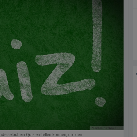
Maialisa
pixabay
CC0
nde selbst ein Quiz erstellen können, um den