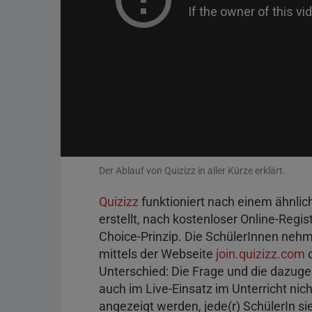
Der Ablauf von Quizizz in aller Kürze erklärt.
Quizizz
funktioniert nach einem ähnlic
erstellt, nach kostenloser Online-Regis
Choice-Prinzip. Die SchülerInnen nehm
mittels der Webseite
join.quizizz.com
o
Unterschied: Die Frage und die dazu
auch im Live-Einsatz im Unterricht nic
angezeigt werden, jede(r) SchülerIn si