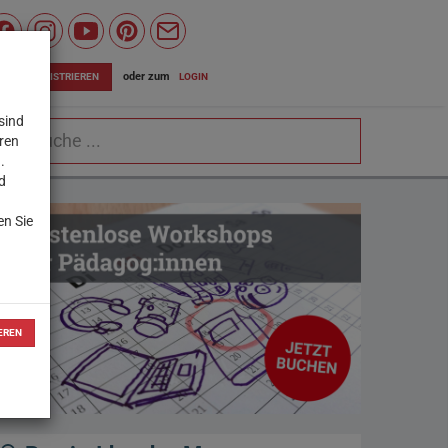
Wiener
Bildungsserver
oder zum
LOGIN
JETZT REGISTRIEREN
auf
sind
chbegriff
Facebook
eren
.
d
en Sie
EREN