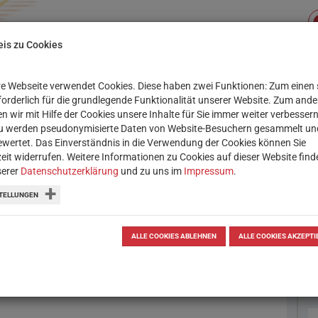
is zu Cookies
e Webseite verwendet Cookies. Diese haben zwei Funktionen: Zum einen 
Su
XIS
SERVICE
WORKSHOPS
rforderlich für die grundlegende Funktionalität unserer Website. Zum and
n wir mit Hilfe der Cookies unsere Inhalte für Sie immer weiter verbessern
u werden pseudonymisierte Daten von Website-Besuchern gesammelt un
wertet. Das Einverständnis in die Verwendung der Cookies können Sie
zeit widerrufen. Weitere Informationen zu Cookies auf dieser Website find
serer
Datenschutzerklärung
und zu uns im
Impressum
.
ps mit QR Codes,
TELLUNGEN
rbeitung
s-Tipps mit QR Codes, Scratch und
ALLE COOKIES ABLEHNEN
ALLE COOKIES AKZEPTI
esten YouTube-Video des Wiener