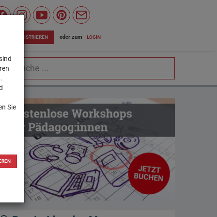
Wiener
Bildungsserver
oder zum
LOGIN
JETZT REGISTRIEREN
auf
sind
chbegriff
Facebook
eren
.
d
en Sie
EREN