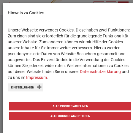
PROFIL
SUCHBEGRIFF
NAVIG
Hinweis zu Cookies
VERWALTEN
Unsere Webseite verwendet Cookies. Diese haben zwei Funktionen:
Computer,
Zum einen sind sie erforderlich für die grundlegende Funktionalität
unserer Website. Zum anderen können wir mit Hilfe der Cookies
Programmierung und
unsere Inhalte für Sie immer weiter verbessern. Hierzu werden
pseudonymisierte Daten von Website-Besuchern gesammelt und
das Internet mit Ruby
ausgewertet. Das Einverständnis in die Verwendung der Cookies
können Sie jederzeit widerrufen. Weitere Informationen zu Cookies
entdecken
auf dieser Website finden Sie in unserer
Datenschutzerklärung
und
zu uns im
Impressum
.
Computational Thinking-Materialien im
EINSTELLUNGEN
Test – Teil 3: Hello Ruby - eine
Kinderbuchreihe.
ALLE COOKIES ABLEHNEN
von
Tanja Waculik & Angela Deutsch & Lisa Pollak
21.02.2019
ALLE COOKIES AKZEPTIEREN
Testberichte
Testbericht