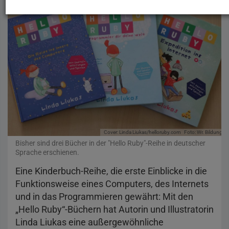
Cover: Linda Liukas/helloruby.com
Foto: Wr. Bildungsse
Bisher sind drei Bücher in der "Hello Ruby"-Reihe in deutscher
Sprache erschienen.
Eine Kinderbuch-Reihe, die erste Einblicke in die
Funktionsweise eines Computers, des Internets
und in das Programmieren gewährt: Mit den
„Hello Ruby“-Büchern hat Autorin und Illustratorin
Linda Liukas eine außergewöhnliche