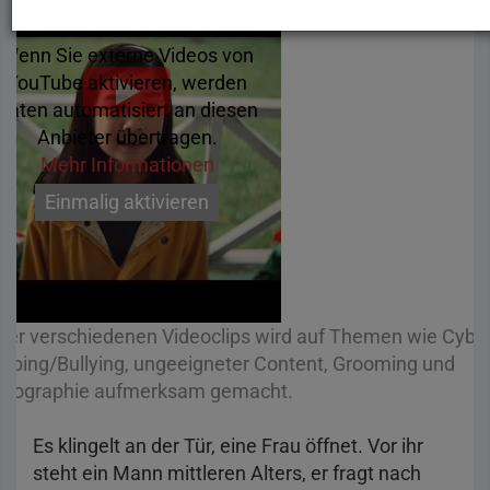
Keep It Real Online - Bullying
Wenn Sie externe Videos von
YouTube aktivieren, werden
Daten automatisiert an diesen
Anbieter übertragen.
Mehr Informationen
Einmalig aktivieren
vier verschiedenen Videoclips wird auf Themen wie Cyber
bbing/Bullying, ungeeigneter Content, Grooming und
rnographie aufmerksam gemacht.
Es klingelt an der Tür, eine Frau öffnet. Vor ihr
steht ein Mann mittleren Alters, er fragt nach