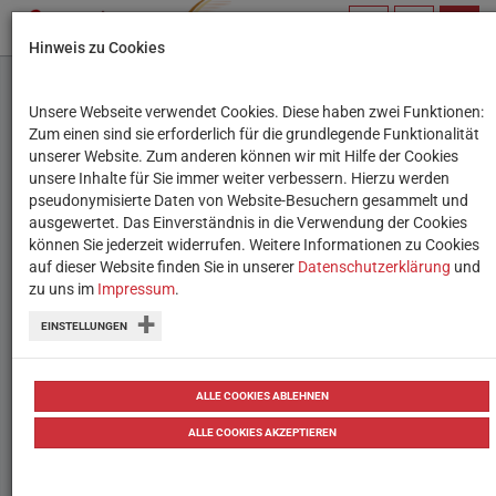
PROFIL
SUCHBEGRIFF
NAVIG
Hinweis zu Cookies
VERWALTEN
Unsere Webseite verwendet Cookies. Diese haben zwei Funktionen:
"Keep it real online":
Zum einen sind sie erforderlich für die grundlegende Funktionalität
unserer Website. Zum anderen können wir mit Hilfe der Cookies
Videos rund um Online-
unsere Inhalte für Sie immer weiter verbessern. Hierzu werden
pseudonymisierte Daten von Website-Besuchern gesammelt und
Sicherheit
ausgewertet. Das Einverständnis in die Verwendung der Cookies
können Sie jederzeit widerrufen. Weitere Informationen zu Cookies
auf dieser Website finden Sie in unserer
Mit einer neuen Kampagne wirbt
Datenschutzerklärung
und
zu uns im
Impressum
.
Neuseeland für mehr Online-Sicherheit.
EINSTELLUNGEN
Die Videos lassen sich auch hierzulande
gut als Diskussionsanregung im
ALLE COOKIES ABLEHNEN
Unterricht nutzen.
ALLE COOKIES AKZEPTIEREN
von
Tanja Waculik
18.06.2020