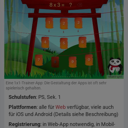
MathFight
Eine 1x1-Trainer-App: Die Gestaltung der Apps ist oft sehr
spielerisch gehalten.
Schulstufen
: PS, Sek. 1
Plattformen
: alle für
Web
verfügbar, viele auch
für iOS und Android (Details siehe Beschreibung)
Registrierung
: in Web-App notwendig, in Mobil-