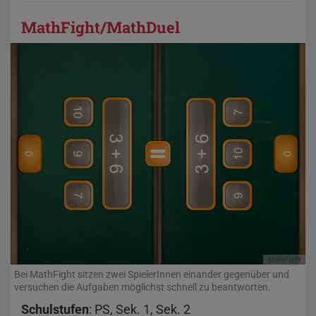
MathFight/MathDuel
MathFight
Bei MathFight sitzen zwei SpielerInnen einander gegenüber und
versuchen die Aufgaben möglichst schnell zu beantworten.
Schulstufen
: PS, Sek. 1, Sek. 2