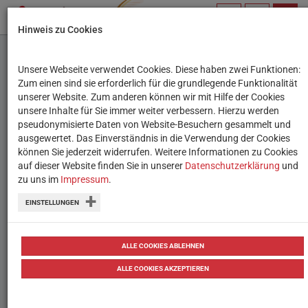
PROFIL
SUCHBEGRIFF
NAVIG
Hinweis zu Cookies
VERWALTEN
Unsere Webseite verwendet Cookies. Diese haben zwei Funktionen:
Lern-Apps im Vergleich
Zum einen sind sie erforderlich für die grundlegende Funktionalität
unserer Website. Zum anderen können wir mit Hilfe der Cookies
– Teil 1: Mathematik
unsere Inhalte für Sie immer weiter verbessern. Hierzu werden
pseudonymisierte Daten von Website-Besuchern gesammelt und
ausgewertet. Das Einverständnis in die Verwendung der Cookies
KhanAcademy, ClassNinjas, MathFight
können Sie jederzeit widerrufen. Weitere Informationen zu Cookies
oder Mathe-Trainer? Vier verschiedene
auf dieser Website finden Sie in unserer
Datenschutzerklärung
und
zu uns im
Impressum
.
Apps zum Mathe-Üben im Vergleich.
EINSTELLUNGEN
von
Tanja Waculik & Lisa Pollak
29.09.2020
Testberichte
Testbericht
ALLE COOKIES ABLEHNEN
ALLE COOKIES AKZEPTIEREN