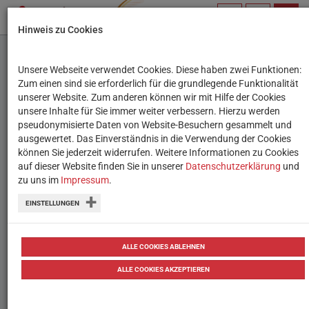
PROFIL
SUCHBEGRIFF
NAVIG
Hinweis zu Cookies
VERWALTEN
Unsere Webseite verwendet Cookies. Diese haben zwei Funktionen:
QR Codes für den
Zum einen sind sie erforderlich für die grundlegende Funktionalität
unserer Website. Zum anderen können wir mit Hilfe der Cookies
Unterricht nutzen
unsere Inhalte für Sie immer weiter verbessern. Hierzu werden
pseudonymisierte Daten von Website-Besuchern gesammelt und
ausgewertet. Das Einverständnis in die Verwendung der Cookies
Mit QR Codes können Sie Ihre
können Sie jederzeit widerrufen. Weitere Informationen zu Cookies
SchülerInnen zu interaktiven
auf dieser Website finden Sie in unserer
Datenschutzerklärung
und
zu uns im
Impressum
.
Lerninhalten, weiterführenden
EINSTELLUNGEN
Informationen oder
veranschaulichenden Lernvideos
ALLE COOKIES ABLEHNEN
führen.
ALLE COOKIES AKZEPTIEREN
von
Tanja Waculik
18.07.2018
Tipps
Tipps