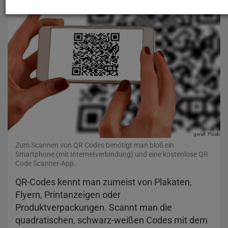
geralt
Pixabay
Zum Scannen von QR Codes benötigt man bloß ein
Smartphone (mit Internetverbindung) und eine kostenlose QR
Code Scanner-App.
QR-Codes kennt man zumeist von Plakaten,
Flyern, Printanzeigen oder
Produktverpackungen. Scannt man die
quadratischen, schwarz-weißen Codes mit dem