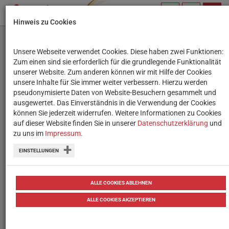
PROFIL
SUCHBEGRIFF
NAVIG
Hinweis zu Cookies
VERWALTEN
Unsere Webseite verwendet Cookies. Diese haben zwei Funktionen:
Zwei neue Praxis-Ideen
Zum einen sind sie erforderlich für die grundlegende Funktionalität
unserer Website. Zum anderen können wir mit Hilfe der Cookies
zu Suchmaschinen und -
unsere Inhalte für Sie immer weiter verbessern. Hierzu werden
pseudonymisierte Daten von Website-Besuchern gesammelt und
begriffen
ausgewertet. Das Einverständnis in die Verwendung der Cookies
können Sie jederzeit widerrufen. Weitere Informationen zu Cookies
auf dieser Website finden Sie in unserer
Die Schüler:innen lernen, Suchbegriffe
Datenschutzerklärung
und
zu uns im
Impressum
.
zu formulieren und praktisch
EINSTELLUNGEN
anzuwenden - sowie die
Suchergebnisse richtig zu erkennen und
ALLE COOKIES ABLEHNEN
ihren Aufbau zu verstehen
ALLE COOKIES AKZEPTIEREN
04.11.2025
Tipps