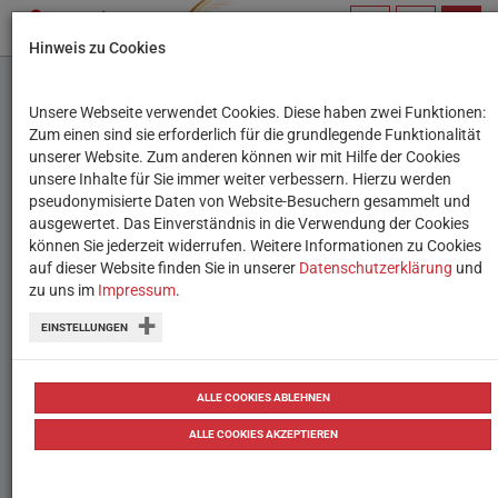
PROFIL
SUCHBEGRIFF
NAVIG
Hinweis zu Cookies
VERWALTEN
Unsere Webseite verwendet Cookies. Diese haben zwei Funktionen:
Lern-App des Monats:
Zum einen sind sie erforderlich für die grundlegende Funktionalität
unserer Website. Zum anderen können wir mit Hilfe der Cookies
Kennst Du?
unsere Inhalte für Sie immer weiter verbessern. Hierzu werden
pseudonymisierte Daten von Website-Besuchern gesammelt und
ausgewertet. Das Einverständnis in die Verwendung der Cookies
Ein Lernspiel, das Schüler:innen
können Sie jederzeit widerrufen. Weitere Informationen zu Cookies
verschiedene Themen spielerisch und
auf dieser Website finden Sie in unserer
Datenschutzerklärung
und
zu uns im
Impressum
.
interaktiv beibringt.
EINSTELLUNGEN
24.10.2022
Testberichte
ALLE COOKIES ABLEHNEN
ALLE COOKIES AKZEPTIEREN