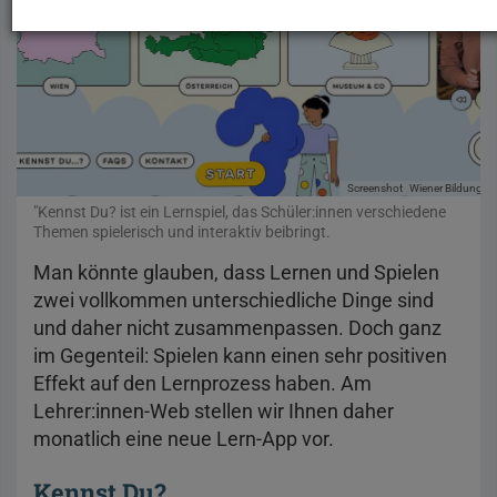
Screenshot
Wiener Bildungsse
"Kennst Du? ist ein Lernspiel, das Schüler:innen verschiedene
Themen spielerisch und interaktiv beibringt.
Man könnte glauben, dass Lernen und Spielen
zwei vollkommen unterschiedliche Dinge sind
und daher nicht zusammenpassen. Doch ganz
im Gegenteil: Spielen kann einen sehr positiven
Effekt auf den Lernprozess haben. Am
Lehrer:innen-Web stellen wir Ihnen daher
monatlich eine neue Lern-App vor.
Kennst Du?