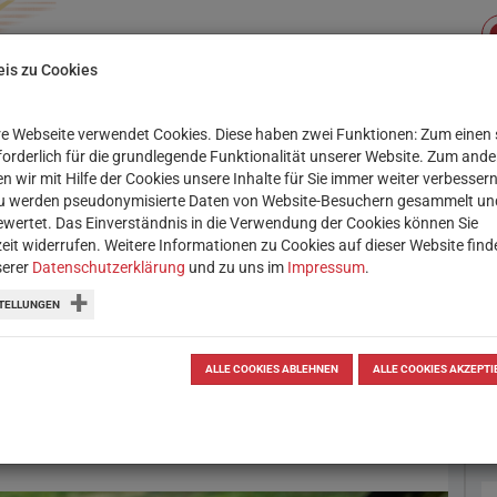
is zu Cookies
e Webseite verwendet Cookies. Diese haben zwei Funktionen: Zum einen 
Su
XIS
SERVICE
WORKSHOPS
rforderlich für die grundlegende Funktionalität unserer Website. Zum and
n wir mit Hilfe der Cookies unsere Inhalte für Sie immer weiter verbessern
u werden pseudonymisierte Daten von Website-Besuchern gesammelt un
wertet. Das Einverständnis in die Verwendung der Cookies können Sie
zeit widerrufen. Weitere Informationen zu Cookies auf dieser Website find
serer
Datenschutzerklärung
und zu uns im
Impressum
.
tos in sozialen
TELLUNGEN
nline stellen, setzen sie sie auch
ALLE COOKIES ABLEHNEN
ALLE COOKIES AKZEPTI