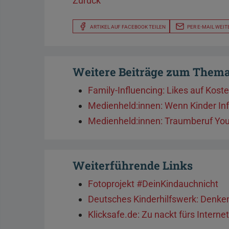
Zurück
ARTIKEL AUF FACEBOOK TEILEN
PER E-MAIL WEIT
Weitere Beiträge zum Them
Family-Influencing: Likes auf Kost
Medienheld:innen: Wenn Kinder In
Medienheld:innen: Traumberuf You
Weiterführende Links
Fotoprojekt #DeinKindauchnicht
Deutsches Kinderhilfswerk: Denke
Klicksafe.de: Zu nackt fürs Interne