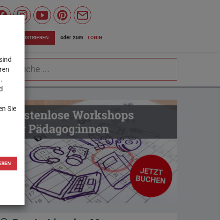
Wiener
Bildungsserver
oder zum
LOGIN
JETZT REGISTRIEREN
auf
sind
chbegriff
Facebook
eren
.
d
en Sie
EREN