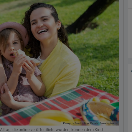
Kampus Production
Pexels
Pexels-Lizenz
ltag, die online veröffentlicht wurden, können dem Kind