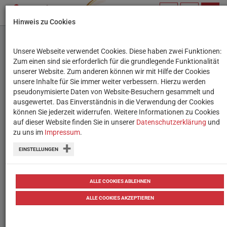
PROFIL
SUCHBEGRIFF
NAVIG
Hinweis zu Cookies
VERWALTEN
Unsere Webseite verwendet Cookies. Diese haben zwei Funktionen:
Medienheld:innen:
Zum einen sind sie erforderlich für die grundlegende Funktionalität
unserer Website. Zum anderen können wir mit Hilfe der Cookies
Traumberuf YouTuber:in
unsere Inhalte für Sie immer weiter verbessern. Hierzu werden
pseudonymisierte Daten von Website-Besuchern gesammelt und
ausgewertet. Das Einverständnis in die Verwendung der Cookies
Influencer:innen und YouTuber:innen
können Sie jederzeit widerrufen. Weitere Informationen zu Cookies
sind Vorbilder für viele Kinder und
auf dieser Website finden Sie in unserer
Datenschutzerklärung
und
zu uns im
Impressum
.
Jugendliche. Viele träumen daher
EINSTELLUNGEN
davon, später selbst YouTube-Star zu
werden.
ALLE COOKIES ABLEHNEN
12.11.2021
Berichte & Reportagen
Jugendkultur
ALLE COOKIES AKZEPTIEREN