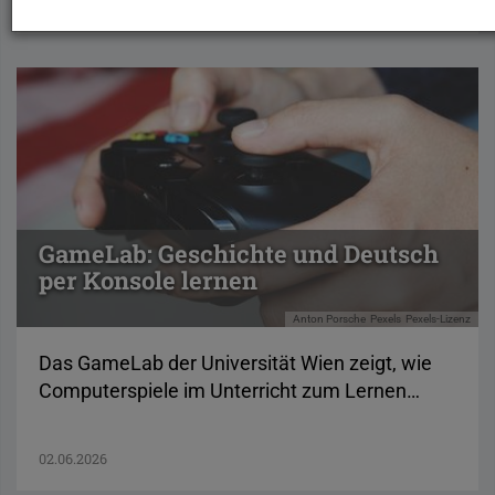
09.06.2026
GameLab: Geschichte und Deutsch
per Konsole lernen
Anton Porsche
Pexels
Pexels-Lizenz
Das GameLab der Universität Wien zeigt, wie
Computerspiele im Unterricht zum Lernen…
02.06.2026