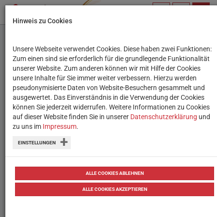
PROFIL
SUCHBEGRIFF
NAVIG
Hinweis zu Cookies
VERWALTEN
Unsere Webseite verwendet Cookies. Diese haben zwei Funktionen:
Zum einen sind sie erforderlich für die grundlegende Funktionalität
unserer Website. Zum anderen können wir mit Hilfe der Cookies
unsere Inhalte für Sie immer weiter verbessern. Hierzu werden
pseudonymisierte Daten von Website-Besuchern gesammelt und
ausgewertet. Das Einverständnis in die Verwendung der Cookies
können Sie jederzeit widerrufen. Weitere Informationen zu Cookies
auf dieser Website finden Sie in unserer
Datenschutzerklärung
und
Medienheld:innen und der
zu uns im
Impressum
.
Algorithmus
EINSTELLUNGEN
WiBS via ChatGPT
ALLE COOKIES ABLEHNEN
Wie Content Creator:innen unsichtbaren Regeln
folgen müssen, um sichtbar zu sein.
ALLE COOKIES AKZEPTIEREN