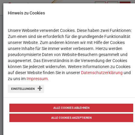
PROFIL
SUCHBEGRIFF
NAVIG
Hinweis zu Cookies
VERWALTEN
Unsere Webseite verwendet Cookies. Diese haben zwei Funktionen:
Lern-App des Monats:
Zum einen sind sie erforderlich für die grundlegende Funktionalität
unserer Website. Zum anderen können wir mit Hilfe der Cookies
Escape Fake
unsere Inhalte für Sie immer weiter verbessern. Hierzu werden
pseudonymisierte Daten von Website-Besuchern gesammelt und
ausgewertet. Das Einverständnis in die Verwendung der Cookies
Eine spielerische Augmented Reality-
können Sie jederzeit widerrufen. Weitere Informationen zu Cookies
App, die Schüler:innen für Fake News
auf dieser Website finden Sie in unserer
Datenschutzerklärung
und
zu uns im
Impressum
.
sensibilisiert.
EINSTELLUNGEN
06.11.2024
Testberichte
ALLE COOKIES ABLEHNEN
ALLE COOKIES AKZEPTIEREN