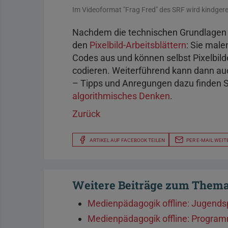
Im Videoformat "Frag Fred" des SRF wird kindgerech
Nachdem die technischen Grundlagen ku
den
Pixelbild-Arbeitsblättern
: Sie male
Codes aus und können selbst Pixelbild
codieren. Weiterführend kann dann au
– Tipps und Anregungen dazu finden Si
algorithmisches Denken
.
Zurück
ARTIKEL AUF FACEBOOK TEILEN
PER E-MAIL WEIT
Weitere Beiträge zum Them
Medienpädagogik offline: Jugendsp
Medienpädagogik offline: Programm