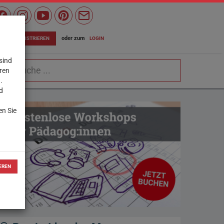
Wiener
Bildungsserver
oder zum
LOGIN
JETZT REGISTRIEREN
auf
sind
chbegriff
Facebook
eren
.
d
en Sie
EREN