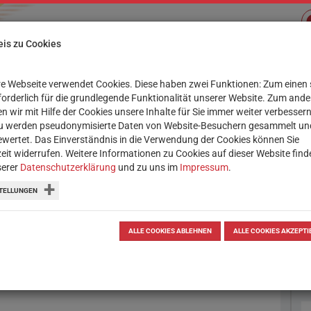
is zu Cookies
e Webseite verwendet Cookies. Diese haben zwei Funktionen: Zum einen 
Su
XIS
SERVICE
WORKSHOPS
rforderlich für die grundlegende Funktionalität unserer Website. Zum and
n wir mit Hilfe der Cookies unsere Inhalte für Sie immer weiter verbessern
u werden pseudonymisierte Daten von Website-Besuchern gesammelt un
wertet. Das Einverständnis in die Verwendung der Cookies können Sie
zeit widerrufen. Weitere Informationen zu Cookies auf dieser Website find
serer
Datenschutzerklärung
und zu uns im
Impressum
.
fline: Vom Pixel zum
TELLUNGEN
e elektronische Geräte, z.B. um zu
ALLE COOKIES ABLEHNEN
ALLE COOKIES AKZEPTI
der aus vielen winzigen Pixeln