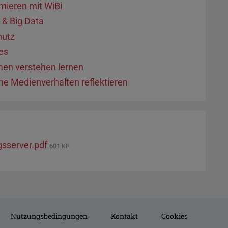
mieren mit WiBi
 & Big Data
hutz
es
men verstehen lernen
ne Medienverhalten reflektieren
gsserver.pdf
601 KB
Nutzungsbedingungen
Kontakt
Cookies