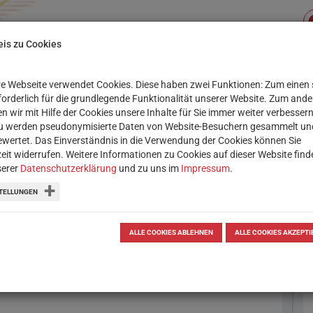
is zu Cookies
e Webseite verwendet Cookies. Diese haben zwei Funktionen: Zum einen 
Su
(CURRENT)
XIS
SERVICE
WORKSHOPS
rforderlich für die grundlegende Funktionalität unserer Website. Zum and
n wir mit Hilfe der Cookies unsere Inhalte für Sie immer weiter verbessern
u werden pseudonymisierte Daten von Website-Besuchern gesammelt un
OBOTIK & CODING
LERN-APPS
THEMENSAMM
wertet. Das Einverständnis in die Verwendung der Cookies können Sie
zeit widerrufen. Weitere Informationen zu Cookies auf dieser Website find
serer
Datenschutzerklärung
und zu uns im
Impressum
.
TELLUNGEN
E
I
gen?
ALLE COOKIES ABLEHNEN
ALLE COOKIES AKZEPTI
 gestalten.
bildnerisches Gestalten