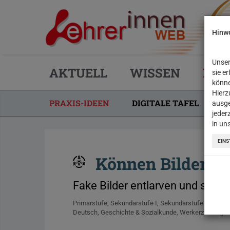
Hinwe
Unser
AKTUELL
WISSEN
PRA
sie e
könne
Hierz
PRAXIS-IDEEN
DIGITALE TAFEL
R
ausge
jeder
(CURRENT)
in un
EINS
Können Bilder lü
Fake Bilder entlarven und selbst
Primarstufe
Sekundarstufe I
Sekundarstufe II
Deutsch
Geschichte & Sozialkunde
Werkerziehung & 