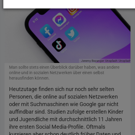
Jeremy Bezanger
Unsplash
Unsplash-Li
Man sollte stets einen Überblick darüber haben, was andere
online und in sozialen Netzwerken über einen selbst
herausfinden können.
Heutzutage finden sich nur noch sehr selten
Personen, die online auf sozialen Netzwerken
oder mit Suchmaschinen wie Google gar nicht
auffindbar sind. Studien zufolge erstellen Kinder
und Jugendliche mit durchschnittlich 11 Jahren
ihre ersten Social Media-Profile. Oftmals
kursieren aber schon deutlich früher Daten und