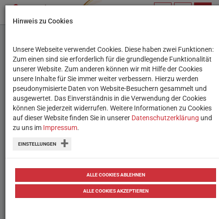
PROFIL
SUCHBEGRIFF
NAVIG
Hinweis zu Cookies
VERWALTEN
Unsere Webseite verwendet Cookies. Diese haben zwei Funktionen:
Ich im Netz: Mein Ruf im
Zum einen sind sie erforderlich für die grundlegende Funktionalität
unserer Website. Zum anderen können wir mit Hilfe der Cookies
Internet
unsere Inhalte für Sie immer weiter verbessern. Hierzu werden
pseudonymisierte Daten von Website-Besuchern gesammelt und
ausgewertet. Das Einverständnis in die Verwendung der Cookies
Datenschutz, Selbstdarstellung und der
können Sie jederzeit widerrufen. Weitere Informationen zu Cookies
eigene Ruf im Netz: Infos und
auf dieser Website finden Sie in unserer
Datenschutzerklärung
und
zu uns im
Impressum
.
Unterrichts-Tipps rund um den eigenen
EINSTELLUNGEN
Ruf im Internet.
25.01.2022
Tipps
Tipps
ALLE COOKIES ABLEHNEN
ALLE COOKIES AKZEPTIEREN