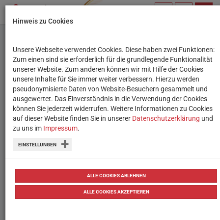
PROFIL
SUCHBEGRIFF
NAVIG
Hinweis zu Cookies
VERWALTEN
Unsere Webseite verwendet Cookies. Diese haben zwei Funktionen:
Ich im Netz: Meine
Zum einen sind sie erforderlich für die grundlegende Funktionalität
unserer Website. Zum anderen können wir mit Hilfe der Cookies
Passwörter im Internet
unsere Inhalte für Sie immer weiter verbessern. Hierzu werden
pseudonymisierte Daten von Website-Besuchern gesammelt und
ausgewertet. Das Einverständnis in die Verwendung der Cookies
Datenschutz, Selbstdarstellung und der
können Sie jederzeit widerrufen. Weitere Informationen zu Cookies
eigene Ruf im Netz: Tipps und
auf dieser Website finden Sie in unserer
Datenschutzerklärung
und
zu uns im
Impressum
.
Unterrichtsideen zur
EINSTELLUNGEN
Passwortsicherheit.
24.02.2022
Berichte & Reportagen
Tipps
ALLE COOKIES ABLEHNEN
ALLE COOKIES AKZEPTIEREN