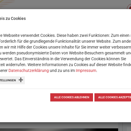
is zu Cookies
e Webseite verwendet Cookies. Diese haben zwei Funktionen: Zum einen 
Su
XIS
SERVICE
WORKSHOPS
rforderlich für die grundlegende Funktionalität unserer Website. Zum and
n wir mit Hilfe der Cookies unsere Inhalte für Sie immer weiter verbessern
u werden pseudonymisierte Daten von Website-Besuchern gesammelt un
wertet. Das Einverständnis in die Verwendung der Cookies können Sie
zeit widerrufen. Weitere Informationen zu Cookies auf dieser Website find
serer
Datenschutzerklärung
und zu uns im
Impressum
.
-Chatbots nutzen
TELLUNGEN
h als Werkzeug, Ratgeber und
sse einer aktuellen Studie, die
ALLE COOKIES ABLEHNEN
ALLE COOKIES AKZEPTI
ierte.