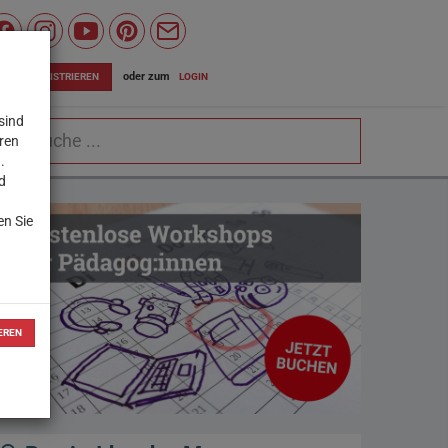
Wiener
Bildungsserver
oder zum
LOGIN
JETZT REGISTRIEREN
auf
sind
chbegriff
Facebook
eren
.
d
en Sie
EREN