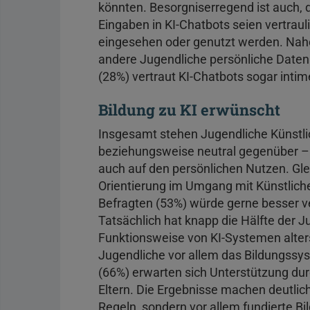
könnten. Besorgniserregend ist auch, 
Eingaben in KI-Chatbots seien vertra
eingesehen oder genutzt werden. Nahe
andere Jugendliche persönliche Daten m
(28%) vertraut KI-Chatbots sogar intim
Bildung zu KI erwünscht
Insgesamt stehen Jugendliche Künstlic
beziehungsweise neutral gegenüber – s
auch auf den persönlichen Nutzen. Gle
Orientierung im Umgang mit Künstlicher
Befragten (53%) würde gerne besser ver
Tatsächlich hat knapp die Hälfte der J
Funktionsweise von KI-Systemen alte
Jugendliche vor allem das Bildungssys
(66%) erwarten sich Unterstützung durc
Eltern. Die Ergebnisse machen deutlic
Regeln, sondern vor allem fundierte Bi