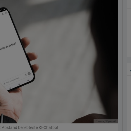
Canva / OpenAI
t Abstand beliebteste KI-Chatbot.