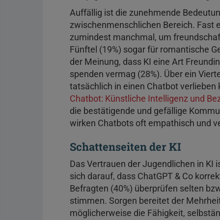
Auffällig ist die zunehmende Bedeutu
zwischenmenschlichen Bereich. Fast ei
zumindest manchmal, um freundschaftl
Fünftel (19%) sogar für romantische G
der Meinung, dass KI eine Art Freundi
spenden vermag (28%). Über ein Vierte
tatsächlich in einen Chatbot verliebe
Chatbot: Künstliche Intelligenz und B
die bestätigende und gefällige Kommu
wirken Chatbots oft empathisch und ve
Schattenseiten der KI
Das Vertrauen der Jugendlichen in KI is
sich darauf, dass ChatGPT & Co korrekt
Befragten (40%) überprüfen selten bzw.
stimmen. Sorgen bereitet der Mehrheit
möglicherweise die Fähigkeit, selbst