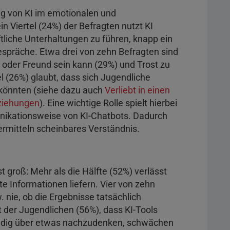
ng von KI im emotionalen und
n Viertel (24%) der Befragten nutzt KI
iche Unterhaltungen zu führen, knapp ein
espräche. Etwa drei von zehn Befragten sind
n oder Freund sein kann (29%) und Trost zu
l (26%) glaubt, dass sich Jugendliche
n könnten (siehe dazu auch
Verliebt in einen
eziehungen
). Eine wichtige Rolle spielt hierbei
nikationsweise von KI-Chatbots. Dadurch
rmitteln scheinbares Verständnis.
t groß: Mehr als die Hälfte (52%) verlässt
e Informationen liefern. Vier von zehn
 nie, ob die Ergebnisse tatsächlich
 der Jugendlichen (56%), dass KI-Tools
ändig über etwas nachzudenken, schwächen