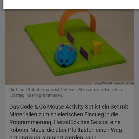
Tanja Waculik
Wiener Bildungsse
Die blaue Robotermaus ist Teil eines Sets zum spielerischen
Einstieg ins Programmieren.
Das Code & Go Mouse Activity Set ist ein Set mit
Materialien zum spielerischen Einstieg in die
Programmierung. Herzstück des Sets ist eine
Roboter-Maus, die über Pfeiltasten einen Weg
entlang programmiert werden kann.