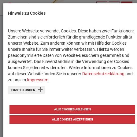
PROFIL
SUCHBEGRIFF
NAVIG
Hinweis zu Cookies
VERWALTEN
Unsere Webseite verwendet Cookies. Diese haben zwei Funktionen:
Der große Lernroboter-
Zum einen sind sie erforderlich für die grundlegende Funktionalität
unserer Website. Zum anderen können wir mit Hilfe der Cookies
Test – Teil 14: Code & Go
unsere Inhalte für Sie immer weiter verbessern. Hierzu werden
pseudonymisierte Daten von Website-Besuchern gesammelt und
Mouse
ausgewertet. Das Einverständnis in die Verwendung der Cookies
können Sie jederzeit widerrufen. Weitere Informationen zu Cookies
auf dieser Website finden Sie in unserer
Der Wiener Bildungsserver hat
Datenschutzerklärung
und
zu uns im
Impressum
.
verschiedene Lernroboter aus
EINSTELLUNGEN
pädagogischer und technischer
Perspektive getestet. Teil 14: Das Code
ALLE COOKIES ABLEHNEN
& Go Mouse Activity Set.
ALLE COOKIES AKZEPTIEREN
von
Tanja Waculik
26.02.2020
Testberichte
Testbericht