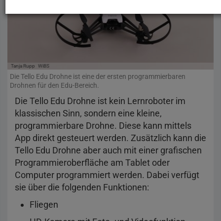
Tanja Rupp
WiBS
Die Tello Edu Drohne ist eine der ersten programmierbaren
Drohnen für den Edu-Bereich.
Die Tello Edu Drohne ist kein Lernroboter im
klassischen Sinn, sondern eine kleine,
programmierbare Drohne. Diese kann mittels
App direkt gesteuert werden. Zusätzlich kann die
Tello Edu Drohne aber auch mit einer grafischen
Programmieroberfläche am Tablet oder
Computer programmiert werden. Dabei verfügt
sie über die folgenden Funktionen:
Fliegen