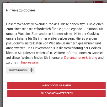
PROFIL
SUCHBEGRIFF
NAVIG
Hinweis zu Cookies
VERWALTEN
Unsere Webseite verwendet Cookies. Diese haben zwei Funktionen:
Tello Edu Drohne
Zum einen sind sie erforderlich für die grundlegende Funktionalität
unserer Website. Zum anderen können wir mit Hilfe der Cookies
unsere Inhalte für Sie immer weiter verbessern. Hierzu werden
Die programmierbare Drohne mit
pseudonymisierte Daten von Website-Besuchern gesammelt und
ausgewertet. Das Einverständnis in die Verwendung der Cookies
Kamera und kurzer Akkulaufzeit.
können Sie jederzeit widerrufen. Weitere Informationen zu Cookies
auf dieser Website finden Sie in unserer
Datenschutzerklärung
und
zu uns im
Impressum
.
Sekundarstufe 1, Sekundarstufe 2
EINSTELLUNGEN
Kurzbeschreibung:
ALLE COOKIES ABLEHNEN
ALLE COOKIES AKZEPTIEREN