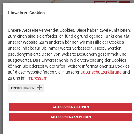
PROFIL
SUCHBEGRIFF
NAVIG
Hinweis zu Cookies
VERWALTEN
Unsere Webseite verwendet Cookies. Diese haben zwei Funktionen:
Medienheld:innen:
Zum einen sind sie erforderlich für die grundlegende Funktionalität
unserer Website. Zum anderen können wir mit Hilfe der Cookies
Typisch Frau, typisch
unsere Inhalte für Sie immer weiter verbessern. Hierzu werden
pseudonymisierte Daten von Website-Besuchern gesammelt und
Mann
ausgewertet. Das Einverständnis in die Verwendung der Cookies
können Sie jederzeit widerrufen. Weitere Informationen zu Cookies
auf dieser Website finden Sie in unserer
In sozialen Netzwerken finden sich
Datenschutzerklärung
und
zu uns im
Impressum
.
Geschlechtsstereotype in vielen
EINSTELLUNGEN
Formen. Umso wichtiger ist es, sich
dessen bewusst zu sein.
ALLE COOKIES ABLEHNEN
21.01.2022
Berichte & Reportagen
Jugendkultur
ALLE COOKIES AKZEPTIEREN