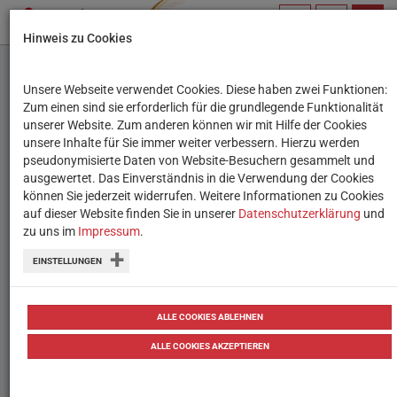
PROFIL
SUCHBEGRIFF
NAVIG
Hinweis zu Cookies
VERWALTEN
Unsere Webseite verwendet Cookies. Diese haben zwei Funktionen:
Social Media und der
Zum einen sind sie erforderlich für die grundlegende Funktionalität
unserer Website. Zum anderen können wir mit Hilfe der Cookies
Kampf um unsere
unsere Inhalte für Sie immer weiter verbessern. Hierzu werden
pseudonymisierte Daten von Website-Besuchern gesammelt und
Aufmerksamkeit
ausgewertet. Das Einverständnis in die Verwendung der Cookies
können Sie jederzeit widerrufen. Weitere Informationen zu Cookies
auf dieser Website finden Sie in unserer
Alle sozialen Medien haben ein Ziel:
Datenschutzerklärung
und
zu uns im
Impressum
.
unsere Aufmerksamkeit zu gewinnen.
EINSTELLUNGEN
Um das zu erreichen, wenden sie viele
Tricks an.
ALLE COOKIES ABLEHNEN
05.06.2023
Berichte & Reportagen
ALLE COOKIES AKZEPTIEREN