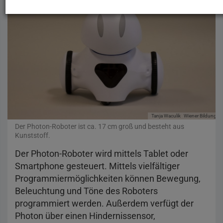
Tanja Waculik
Wiener Bildungsse
Der Photon-Roboter ist ca. 17 cm groß und besteht aus
Kunststoff.
Der Photon-Roboter wird mittels Tablet oder
Smartphone gesteuert. Mittels vielfältiger
Programmiermöglichkeiten können Bewegung,
Beleuchtung und Töne des Roboters
programmiert werden. Außerdem verfügt der
Photon über einen Hindernissensor,