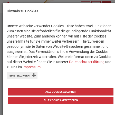
PROFIL
SUCHBEGRIFF
NAVIG
Hinweis zu Cookies
VERWALTEN
Unsere Webseite verwendet Cookies. Diese haben zwei Funktionen:
Der große Lernroboter-
Zum einen sind sie erforderlich für die grundlegende Funktionalität
unserer Website. Zum anderen können wir mit Hilfe der Cookies
Test – Teil 13: Photon
unsere Inhalte für Sie immer weiter verbessern. Hierzu werden
pseudonymisierte Daten von Website-Besuchern gesammelt und
ausgewertet. Das Einverständnis in die Verwendung der Cookies
Der Wiener Bildungsserver hat
können Sie jederzeit widerrufen. Weitere Informationen zu Cookies
verschiedene Lernroboter aus
auf dieser Website finden Sie in unserer
Datenschutzerklärung
und
zu uns im
Impressum
.
pädagogischer und technischer
EINSTELLUNGEN
Perspektive getestet. Teil 13: Der
Photon.
ALLE COOKIES ABLEHNEN
von
Tanja Waculik
28.01.2020
Testberichte
Testbericht
ALLE COOKIES AKZEPTIEREN